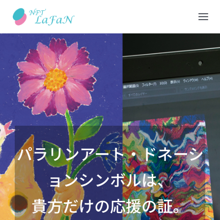
Skip
to
Tog
content
Nav
HOME
会社概要
NFTショップ
パラリンアート・ドネーシ
REDEEM(現物と交換)
ョンシンボルは、
出品について
貴方だけの応援の証。
カート