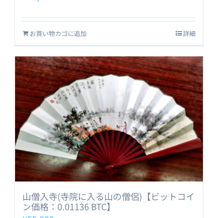
お買い物カゴに追加
詳細
山僧入寺(寺院に入る山の僧侶)【ビットコイ
ン価格：0.01136 BTC】