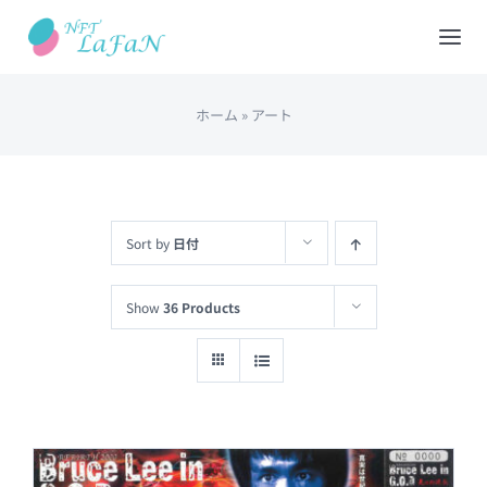
Skip
to
Tog
content
Nav
ホーム
»
アート
HOME
会社概要
Sort by
日付
NFTショップ
Show
36 Products
REDEEM(現物と交換)
出品について
カート