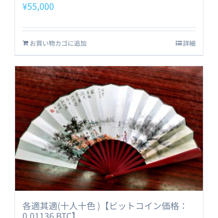
¥
55,000
お買い物カゴに追加
詳細
各適其適(十人十色 )【ビットコイン価格：
0.01136 BTC】