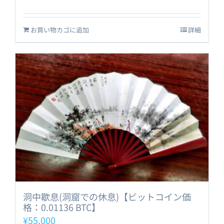
お買い物カゴに追加
詳細
洞中歇息(洞窟での休息)【ビットコイン価
格：0.01136 BTC】
¥
55,000