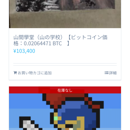
山間學堂（山の学校）【ビットコイン価
格：0.02064471 BTC 】
¥
103,400
お買い物カゴに追加
詳細
在庫なし