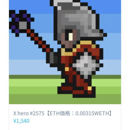
X hero #2575【ETH価格：0.00315WETH】
¥
1,540