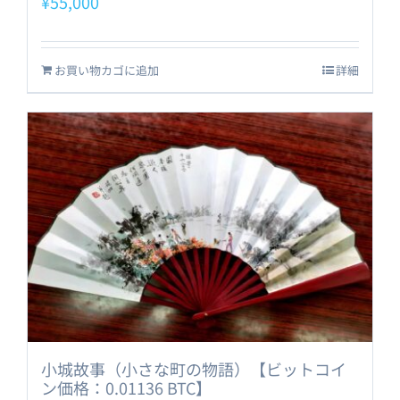
¥
55,000
お買い物カゴに追加
詳細
小城故事（小さな町の物語）【ビットコイ
ン価格：0.01136 BTC】