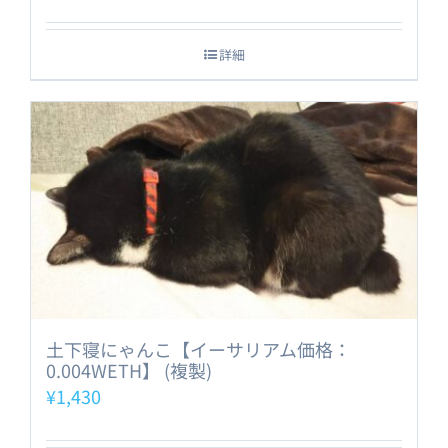
詳細
土下寝にゃんこ【イーサリアム価格：
0.004WETH】 (複製)
¥
1,430