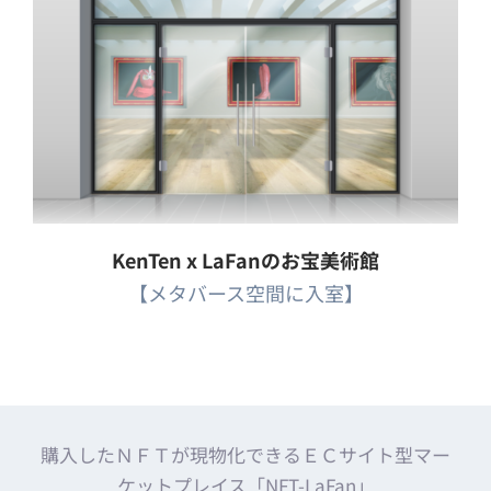
KenTen x LaFanのお宝美術館
【メタバース空間に入室】
購入したＮＦＴが現物化できるＥＣサイト型マー
ケットプレイス「NFT-LaFan」