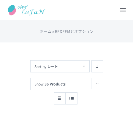
Skip
to
Tog
content
Nav
ホーム
»
REDEEMとオプション
HOME
会社概要
Sort by
レート
NFTショップ
Show
36 Products
REDEEM(現物と交換)
出品について
カート