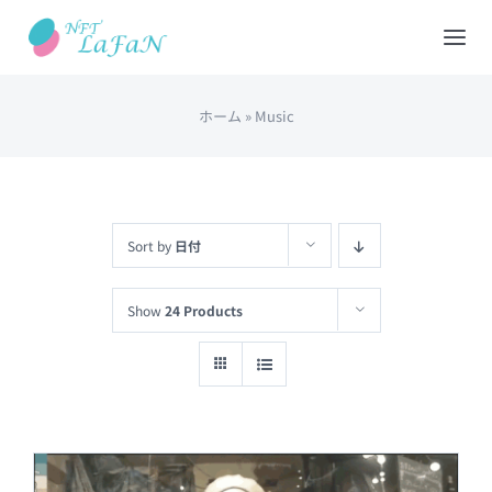
Skip
to
Tog
content
Nav
ホーム
»
Music
HOME
会社概要
Sort by
日付
NFTショップ
Show
24 Products
REDEEM(現物と交換)
出品について
カート