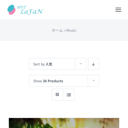
Skip
to
Tog
content
Nav
ホーム
»
Music
HOME
会社概要
Sort by
人気
NFTショップ
Show
36 Products
REDEEM(現物と交換)
出品について
カート