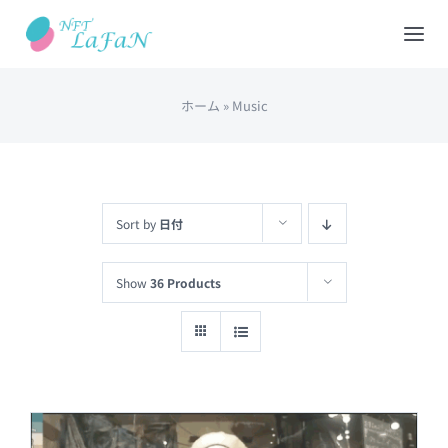
Skip
to
Tog
content
Nav
ホーム
»
Music
HOME
会社概要
Sort by
日付
NFTショップ
Show
36 Products
REDEEM(現物と交換)
出品について
カート