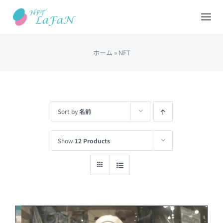
Skip
to
Tog
content
Nav
ホーム
»
NFT
HOME
会社概要
Sort by
名前
NFTショップ
Show
12 Products
REDEEM(現物と交換)
出品について
カート