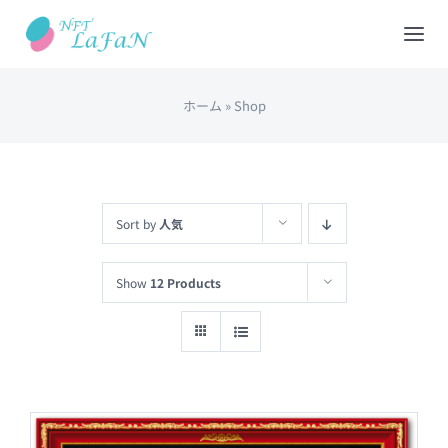
Skip
to
Tog
content
Nav
ホーム
»
Shop
HOME
会社概要
Sort by
人気
NFTショップ
Show
12 Products
REDEEM(現物と交換)
出品について
カート