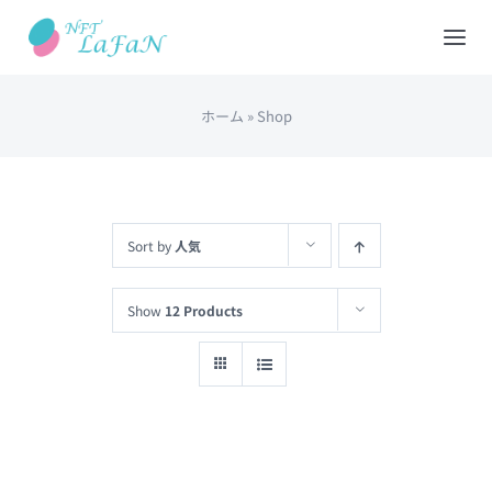
Skip
to
Tog
content
Nav
ホーム
»
Shop
HOME
会社概要
Sort by
人気
NFTショップ
Show
12 Products
REDEEM(現物と交換)
出品について
カート