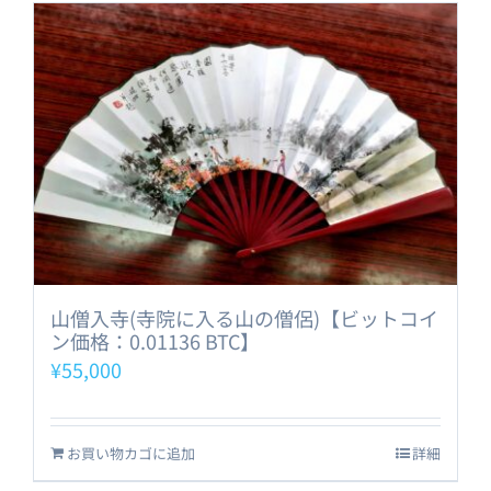
山僧入寺(寺院に入る山の僧侶)【ビットコイ
ン価格：0.01136 BTC】
¥
55,000
お買い物カゴに追加
詳細