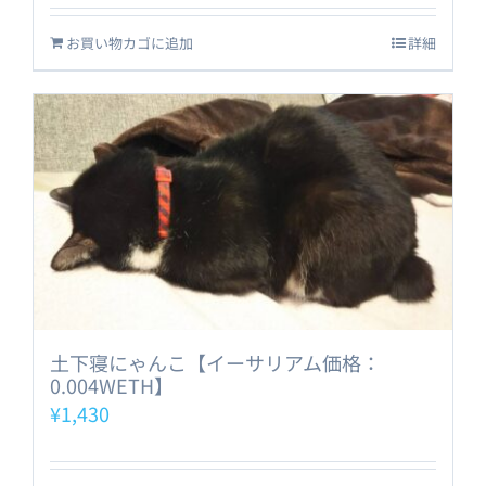
お買い物カゴに追加
詳細
土下寝にゃんこ【イーサリアム価格：
0.004WETH】
¥
1,430