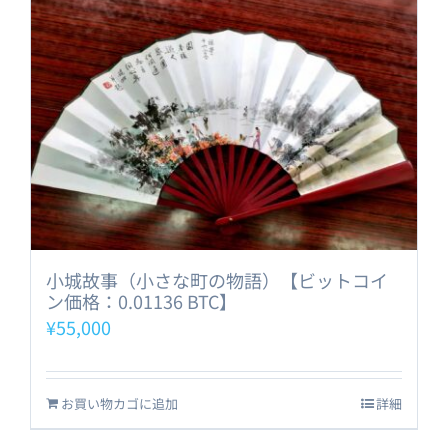
小城故事（小さな町の物語）【ビットコイ
ン価格：0.01136 BTC】
¥
55,000
お買い物カゴに追加
詳細