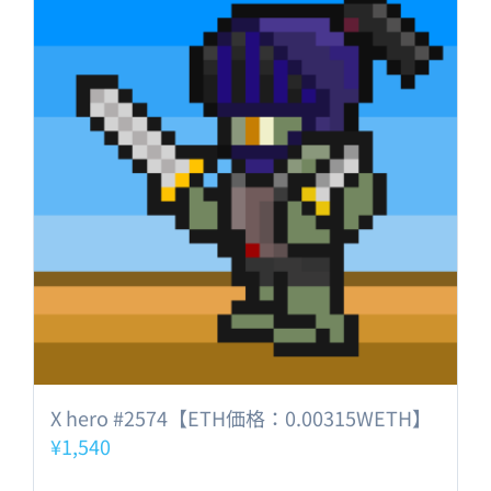
X hero #2574【ETH価格：0.00315WETH】
¥
1,540