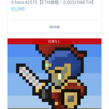
X hero #2575【ETH価格：0.00315WETH】
¥
1,540
詳細
在庫なし