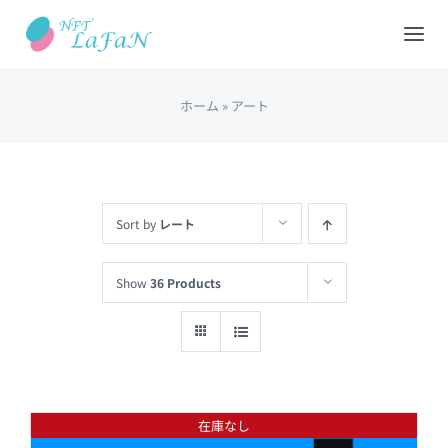
Skip
to
Tog
content
Nav
ホーム
»
アート
HOME
会社概要
Sort by
レート
NFTショップ
Show
36 Products
REDEEM(現物と交換)
出品について
在庫なし
カート