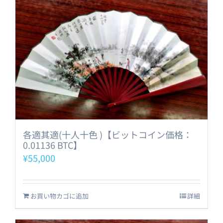
各適其適(十人十色 )【ビットコイン価格：
0.01136 BTC】
¥
55,000
お買い物カゴに追加
詳細