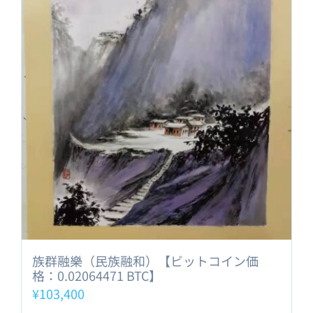
族群融樂（民族融和）【ビットコイン価
格：0.02064471 BTC】
¥
103,400