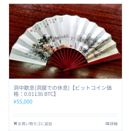
洞中歇息(洞窟での休息)【ビットコイン価
格：0.01136 BTC】
¥
55,000
お買い物カゴに追加
詳細