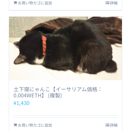
お買い物カゴに追加
詳細
土下寝にゃんこ【イーサリアム価格：
0.004WETH】 (複製)
¥
1,430
お買い物カゴに追加
詳細