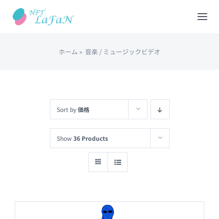
Skip
to
Tog
content
Nav
ホーム
»
音楽 / ミュージックビデオ
HOME
会社概要
Sort by
価格
NFTショップ
Show
36 Products
REDEEM(現物と交換)
出品について
カート