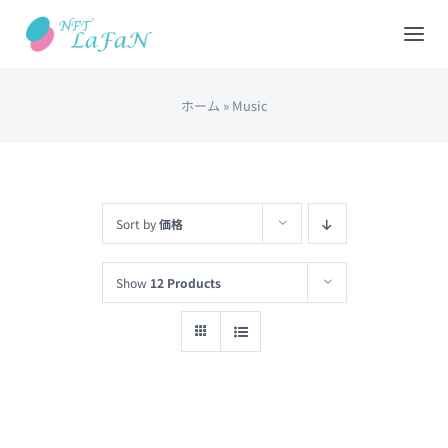
Skip
to
Tog
content
Nav
ホーム
»
Music
HOME
会社概要
Sort by
価格
NFTショップ
Show
12 Products
REDEEM(現物と交換)
出品について
カート