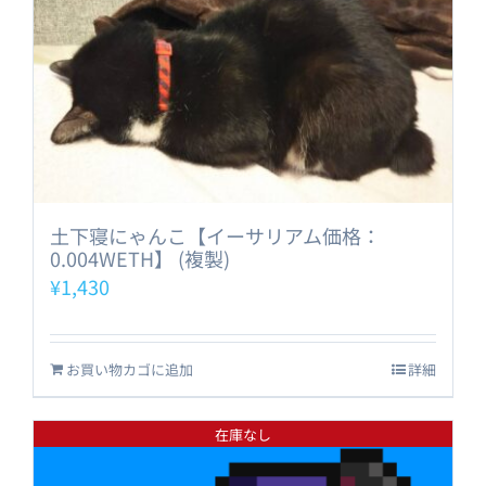
土下寝にゃんこ【イーサリアム価格：
0.004WETH】 (複製)
¥
1,430
お買い物カゴに追加
詳細
在庫なし