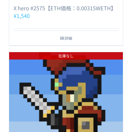
X hero #2575【ETH価格：0.00315WETH】
¥
1,540
詳細
在庫なし