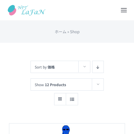
Skip
to
Tog
content
Nav
ホーム
»
Shop
HOME
会社概要
Sort by
価格
NFTショップ
Show
12 Products
REDEEM(現物と交換)
出品について
カート