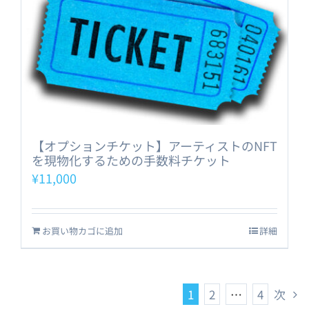
【オプションチケット】アーティストのNFT
を現物化するための手数料チケット
¥
11,000
お買い物カゴに追加
詳細
1
2
…
4
次