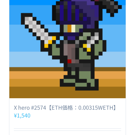
X hero #2574【ETH価格：0.00315WETH】
¥
1,540