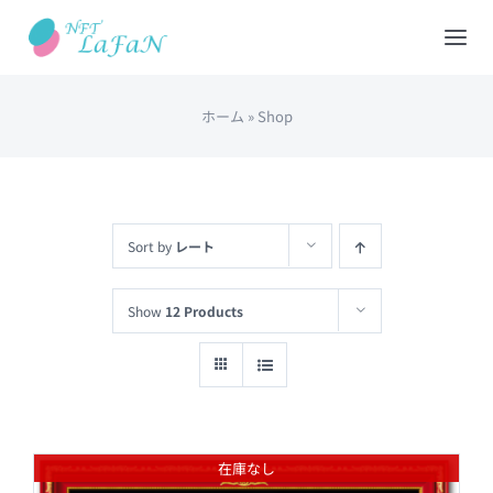
Skip
to
Tog
content
Nav
ホーム
»
Shop
HOME
会社概要
Sort by
レート
NFTショップ
Show
12 Products
REDEEM(現物と交換)
出品について
在庫なし
カート