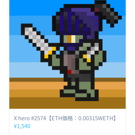
X hero #2574【ETH価格：0.00315WETH】
¥
1,540