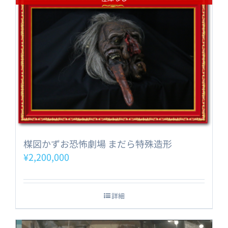
楳図かずお恐怖劇場 まだら特殊造形
¥
2,200,000
詳細