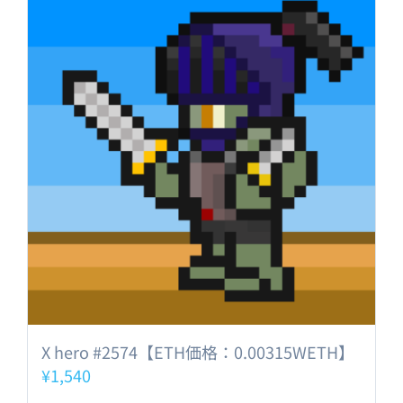
X hero #2574【ETH価格：0.00315WETH】
¥
1,540