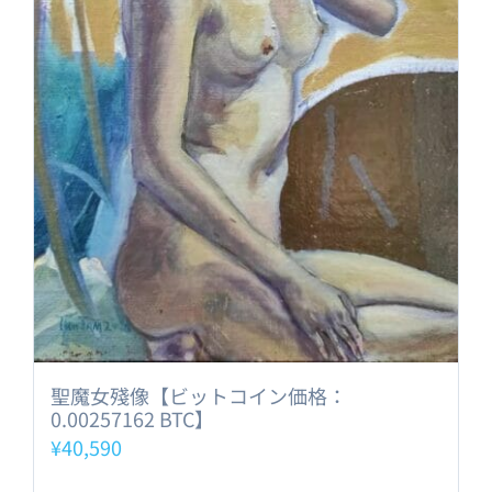
聖魔女殘像【ビットコイン価格：
0.00257162 BTC】
¥
40,590