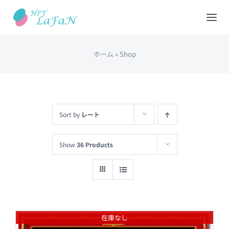
Skip
to
Tog
content
Nav
ホーム
»
Shop
HOME
会社概要
Sort by
レート
NFTショップ
Show
36 Products
REDEEM(現物と交換)
出品について
在庫なし
カート