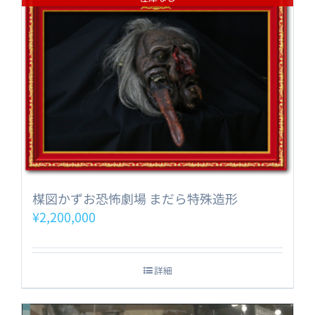
楳図かずお恐怖劇場 まだら特殊造形
¥
2,200,000
詳細