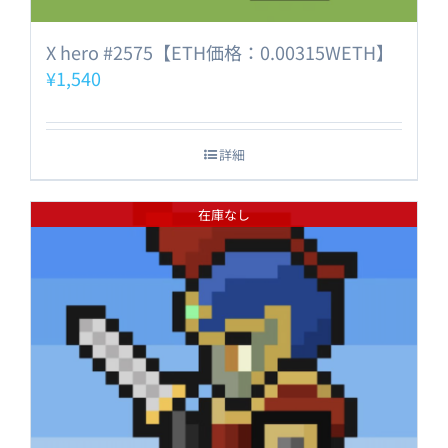
X hero #2575【ETH価格：0.00315WETH】
¥
1,540
詳細
在庫なし