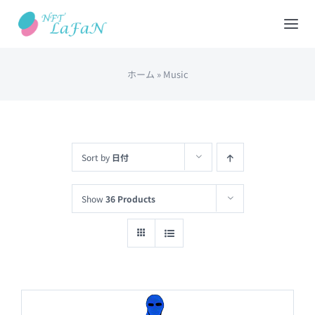
Skip
to
Tog
content
Nav
ホーム
»
Music
HOME
会社概要
Sort by
日付
NFTショップ
Show
36 Products
REDEEM(現物と交換)
出品について
カート