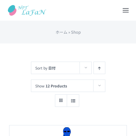
Skip
to
Tog
content
Nav
ホーム
»
Shop
HOME
会社概要
Sort by
日付
NFTショップ
Show
12 Products
REDEEM(現物と交換)
出品について
カート