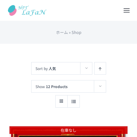
Skip
to
Tog
content
Nav
ホーム
»
Shop
HOME
会社概要
Sort by
人気
NFTショップ
Show
12 Products
REDEEM(現物と交換)
出品について
在庫なし
カート