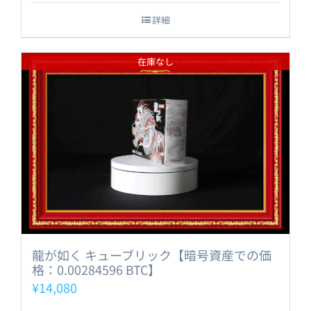
詳細
在庫なし
龍が如く キューブリック【暗号資産での価
格：0.00284596 BTC】
¥
14,080