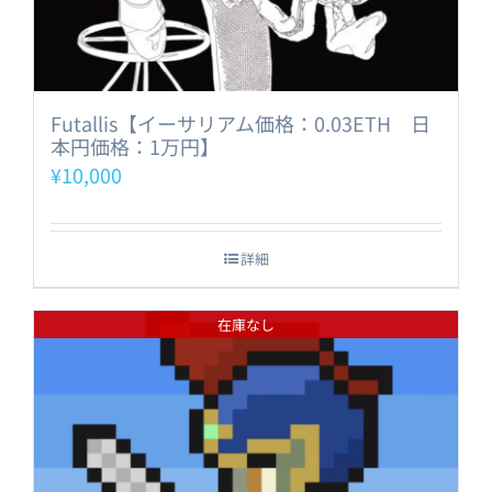
Futallis【イーサリアム価格：0.03ETH 日
本円価格：1万円】
¥
10,000
詳細
在庫なし