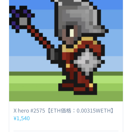
X hero #2575【ETH価格：0.00315WETH】
¥
1,540