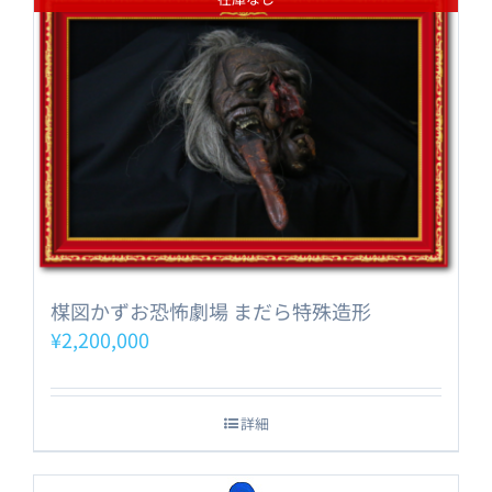
楳図かずお恐怖劇場 まだら特殊造形
¥
2,200,000
詳細